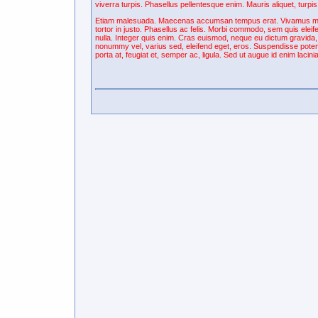
viverra turpis. Phasellus pellentesque enim. Mauris aliquet, turpis
Etiam malesuada. Maecenas accumsan tempus erat. Vivamus mollis,
tortor in justo. Phasellus ac felis. Morbi commodo, sem quis eleifend
nulla. Integer quis enim. Cras euismod, neque eu dictum gravida,
nonummy vel, varius sed, eleifend eget, eros. Suspendisse poten
porta at, feugiat et, semper ac, ligula. Sed ut augue id enim laci