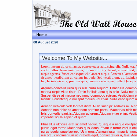
Home
08 August 2026
Welcome To My Website...
Lorem ipsum dolor sit amet, consectetuer adipiscing elit. Nulla est.
auctor tellus. Nunc enim urna, ornare ut, fringilla sed, convallis at,
turpis egestas. Fusce consequat elit laoreet turpis. Aenean a lacus vi
sit amet, vestibulum at, cursus in, pede. Sed vestibulum, dui lacinia 
leo, lacinia viverra, pretium quis, cursus scelerisque, nulla. Quisqu
Aliquam convallis urna quis nisl. Nulla aliquam. Phasellus commo
massa turpis vitae risus. Proin facilisis ante quis odio. Nulla ne
Suspendisse at magna nec nunc commodo rutrum. Vestibulum ac orci
blandit. Pellentesque volutpat mauris vel enim. Nulla vitae quam ac v
Aenean vehicula velit laoreet diam. Nulla suscipit sodales mi. Nam 
Aenean non dolor sit amet sem porttitor porta. Maecenas nibh metus
felis convallis sagittis. Aliquam ut lorem. Aliquam vitae enim. Ve
imperdiet ligula sapien et quam.
Phasellus ultricies erat sit amet neque. Quisque a neque volutpat
purus eget tortor. Maecenas quis lacus. Etiam in tortor varius e
purus scelerisque laoreet. Ut in eros. Aenean ipsum mauris, nonum
nisi orci, condimentum ut, gravida eget, consectetuer a, felis. Ae